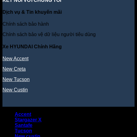
KẾT NỐI VỚI CHÚNG TÔI
Dịch vụ & Tin khuyến mãi
Chính sách bảo hành
Chính sách bảo vệ dữ liệu người tiêu dùng
Xe HYUNDAI Chính Hãng
New Accent
New Creta
New Tucson
New Custin
Accent
Stargazer X
Santafe
Tucson
New custin