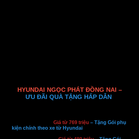
New Custin
Giá chỉ từ 820 triệu
New Palisade
Giá chỉ từ 1,469 triệu
HYUNDAI NGỌC PHÁT ĐỒNG NAI –
ƯU ĐÃI QUÀ TẶNG HẤP DẪN
Đại lý phân phối Hyundai chính hãng tại Miền Nam
Hyundai Tucson:
Giá từ 769 triệu
– Tặng Gói phụ
kiện chính theo xe từ Hyundai
– Liên hệ để nhận
giá bán siêu tốt