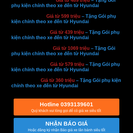
Hyundai Stargazer:
Giá từ 489 triệu
– Tặng Gói
phụ kiện chính theo xe đến từ Hyundai
– Liên
hệ để nhận giá bán siêu tốt
Hyundai Creta:
Giá từ 599 triệu
– Tặng Gói phụ
kiện chính theo xe đến từ Hyundai
– Liên hệ để
nhận giá bán siêu tốt
Hyundai Accent:
Giá từ 439 triệu
– Tặng Gói phụ
kiện chính theo xe đến từ Hyundai
– Liên hệ để
nhận giá bán siêu tốt
Hyundai SantaFe:
Giá từ 1069 triệu
– Tặng Gói
phụ kiện chính theo xe đến từ Hyundai
– Liên hệ
để nhận giá bán siêu tốt
Hyundai Elantra:
Giá từ 579 triệu
– Tặng Gói phụ
kiện chính theo xe đến từ Hyundai
– Liên hệ để
nhận giá bán siêu tốt
Hyundai i10:
Giá từ 360 triệu
– Tặng Gói phụ kiện
chính theo xe đến từ Hyundai
– Liên hệ để nhận
giá bán siêu tốt
Hotline 0393139601
Quý khách vui lòng gọi để có giá xe siêu tốt
NHẬN BÁO GIÁ
Hoặc đăng ký nhận Báo giá xe lăn bánh siêu tốt