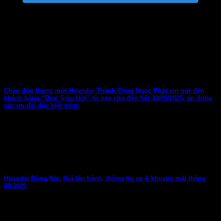
TIN TỨC MỚI
Chào đón tháng mới Hyundai Thành Công Ngọc Phát xin gửi đến
khách hàng “Deal Siêu Hời” từ nay cho đến hết 30/09/2025, áp dụng
các ưu đãi đặc biệt gồm:
Hyundai Đồng Nai: Giá lăn bánh, thông tin xe & khuyến mãi tháng
08/2025