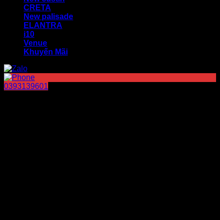
CRETA
New palisade
ELANTRA
i10
Venue
Khuyến Mãi
0393139601