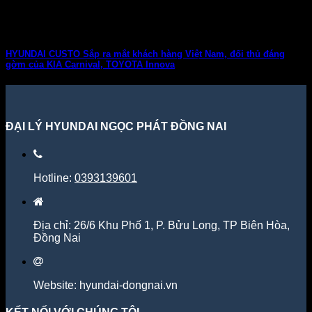
HYUNDAI CUSTO Sắp ra mắt khách hàng Việt Nam, đối thủ đáng
gờm của KIA Carnival, TOYOTA Innova
ĐẠI LÝ HYUNDAI NGỌC PHÁT ĐỒNG NAI
Hotline:
0393139601
Địa chỉ: 26/6 Khu Phố 1, P. Bửu Long, TP Biên Hòa,
Đồng Nai
Website: hyundai-dongnai.vn