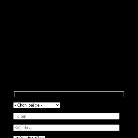
YÊU CẦU BÁO GIÁ XE HYUNDAI
Tin cực vui, Hyundai ưu đãi lên đến 200 triệu trong
tháng 4/2026 - Nhận ngay quà tặng hấp dẫn dành
riêng cho khách hàng liên hệ đặt xe trực tuyến.